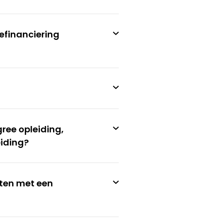
efinanciering
ree opleiding,
eiding?
aten met een