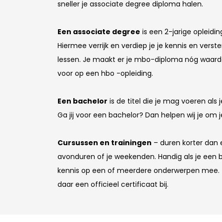
sneller je associate degree diploma halen.
Een associate degree
is een 2-jarige opleidi
Hiermee verrijk en verdiep je je kennis en verst
lessen. Je maakt er je mbo-diploma nóg waarde
voor op een hbo -opleiding.
Een bachelor
is de titel die je mag voeren als
Ga jij voor een bachelor? Dan helpen wij je om 
Cursussen en trainingen
– duren korter dan e
avonduren of je weekenden. Handig als je een ba
kennis op een of meerdere onderwerpen mee. Zod
daar een officieel certificaat bij.