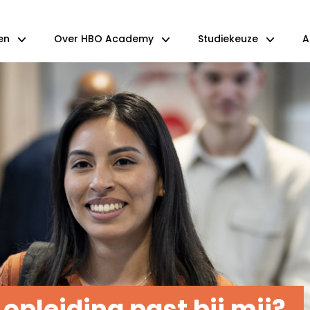
en
Over HBO Academy
Studiekeuze
A
opleiding past bij mij?