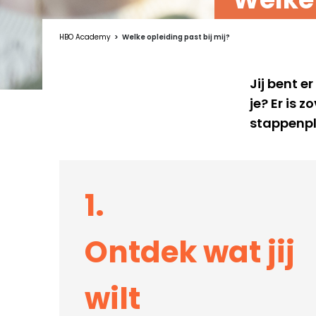
HBO Academy
Welke opleiding past bij mij?
Jij bent e
je? Er is 
stappenpla
1.
Ontdek wat jij
wilt