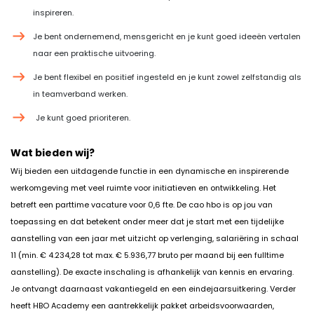
inspireren.
Je bent ondernemend, mensgericht en je kunt goed ideeën vertalen
naar een praktische uitvoering.
Je bent flexibel en positief ingesteld en je kunt zowel zelfstandig als
in teamverband werken.
Je kunt goed prioriteren.
Wat bieden wij?
Wij bieden een uitdagende functie in een dynamische en inspirerende
werkomgeving met veel ruimte voor initiatieven en ontwikkeling. Het
betreft een parttime vacature voor 0,6 fte. De cao hbo is op jou van
toepassing en dat betekent onder meer dat je start met een tijdelijke
aanstelling van een jaar met uitzicht op verlenging, salariëring in schaal
11 (min. € 4.234,28 tot max. € 5.936,77 bruto per maand bij een fulltime
aanstelling). De exacte inschaling is afhankelijk van kennis en ervaring.
Je ontvangt daarnaast vakantiegeld en een eindejaarsuitkering. Verder
heeft HBO Academy een aantrekkelijk pakket arbeidsvoorwaarden,