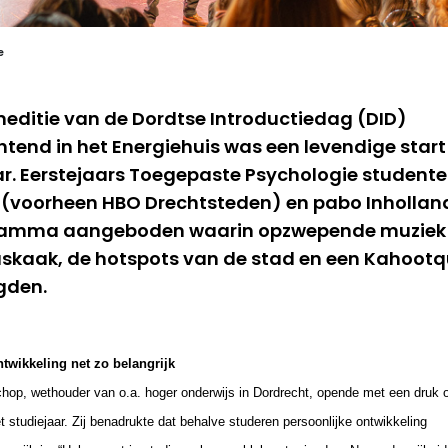
e
meditie van de Dordtse Introductiedag (DID)
htend in het Energiehuis was een levendige start
ar. Eerstejaars Toegepaste Psychologie student
voorheen HBO Drechtsteden) en pabo Inhollan
ramma aangeboden waarin opzwepende muziek
skaak, de hotspots van de stad en een Kahootqu
gden.
ntwikkeling net zo belangrijk
hop, wethouder van o.a. hoger onderwijs in Dordrecht, opende met een druk 
et studiejaar. Zij benadrukte dat behalve studeren persoonlijke ontwikkeling