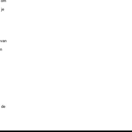
d om
 je
 van
un
n de