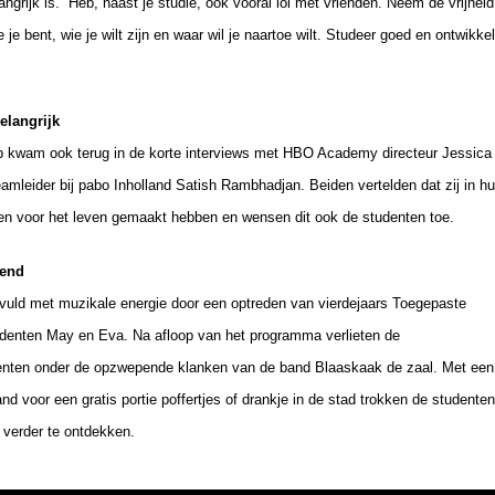
ngrijk is. “Heb, naast je studie, ook vooral lol met vrienden. Neem de vrijhei
 je bent, wie je wilt zijn en waar wil je naartoe wilt. Studeer goed en ontwikkel
elangrijk
kwam ook terug in de korte interviews met HBO Academy directeur Jessica
mleider bij pabo Inholland Satish Rambhadjan. Beiden vertelden dat zij in h
nden voor het leven gemaakt hebben en wensen dit ook de studenten toe.
tend
vuld met muzikale energie door een optreden van vierdejaars Toegepaste
denten May en Eva. Na afloop van het programma verlieten de
enten onder de opzwepende klanken van de band Blaaskaak de zaal. Met een
nd voor een gratis portie poffertjes of drankje in de stad trokken de studente
 verder te ontdekken.