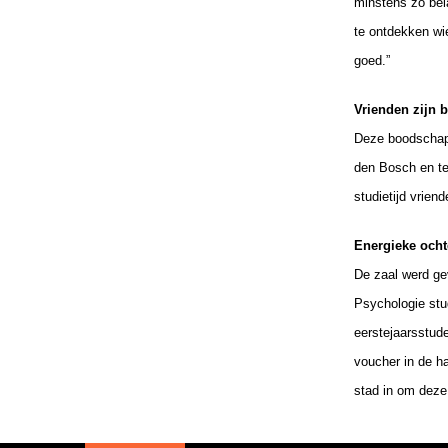
minstens zo bela
te ontdekken wie
goed.”
Vrienden zijn b
Deze boodschap 
den Bosch en tea
studietijd vrie
Energieke och
De zaal werd ge
Psychologie stu
eerstejaarsstud
voucher in de ha
stad in om deze