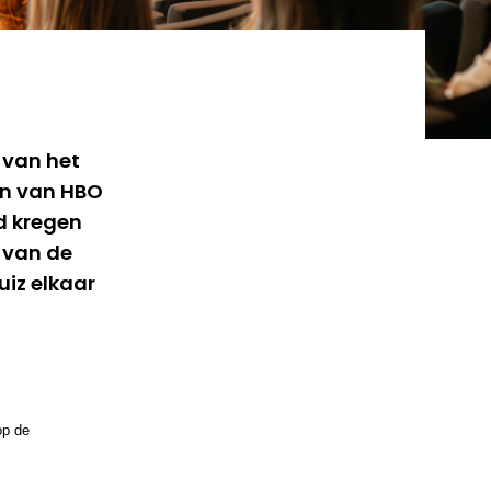
 van het
en van HBO
d kregen
 van de
iz elkaar
op de