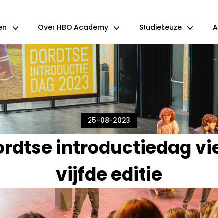
en
Over HBO Academy
Studiekeuze
A
25-08-2023
rdtse introductiedag vi
vijfde editie