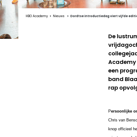
HBO Academy
Nieuws
Dordtse introductiedag viert vijfde editi
De lustru
vrijdagoc
collegeja
Academy (
een prog
band Blaa
rap opvol
P
ersoonlijke o
Chris van Bensc
knop officieel h