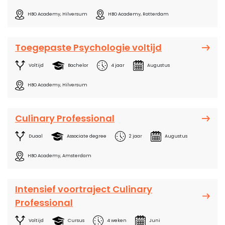
HBO Academy, Hilversum
HBO Academy, Rotterdam
Toegepaste Psychologie voltijd
Voltijd
Bachelor
4 jaar
Augustus
HBO Academy, Hilversum
Culinary Professional
Duaal
Associate degree
2 jaar
Augustus
HBO Academy, Amsterdam
Intensief voortraject Culinary
Professional
Voltijd
Cursus
4 weken
Juni