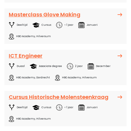
Masterclass Glove Making
Deeltijd
Cursus
< 1 jaar
Januari
HBO Academy, Hilversum
ICT Engineer
Duaal
Associate degree
2 jaar
December
HBO Academy, Dordrecht
HBO Academy, Hilversum
Cursus Historische Molensteenkraag
Deeltijd
Cursus
< 1 jaar
Januari
HBO Academy, Hilversum