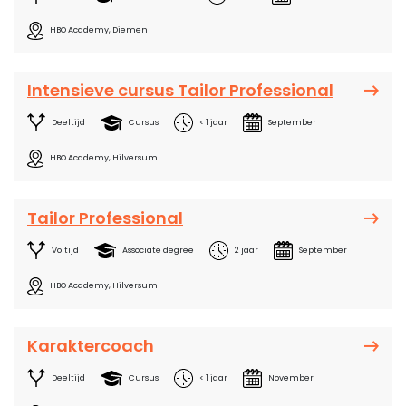
HBO Academy, Diemen
Intensieve cursus Tailor Professional
Deeltijd
Cursus
< 1 jaar
September
HBO Academy, Hilversum
Tailor Professional
Voltijd
Associate degree
2 jaar
September
HBO Academy, Hilversum
Karaktercoach
Deeltijd
Cursus
< 1 jaar
November