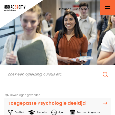
Intranet
Contact
17/17
Opleidingen gevonden
Toegepaste Psychologie deeltijd
Deeltijd
Bachelor
4 jaar
Februari Augustus