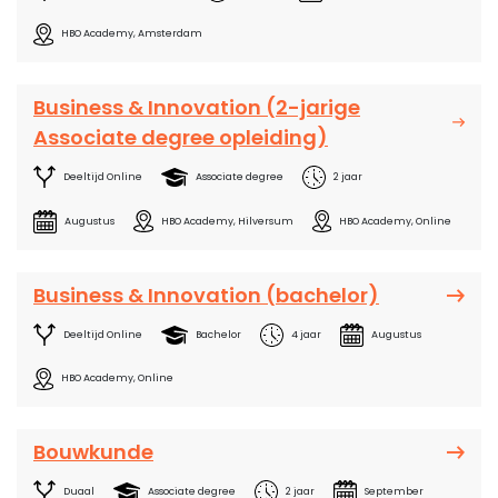
HBO Academy, Amsterdam
Business & Innovation (2-jarige
Associate degree opleiding)
Deeltijd Online
Associate degree
2 jaar
Augustus
HBO Academy, Hilversum
HBO Academy, Online
Business & Innovation (bachelor)
Deeltijd Online
Bachelor
4 jaar
Augustus
HBO Academy, Online
Bouwkunde
Duaal
Associate degree
2 jaar
September